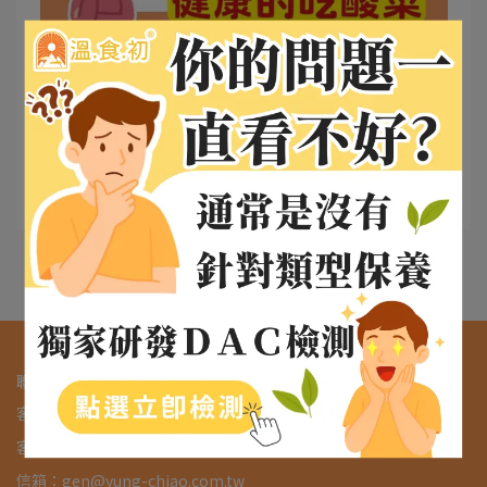
小幫手 | 2025-03-03
健康與美味兼得：酸菜挑選與DIY全攻略！
酸菜是許多人餐桌上的開胃小菜，但市面上的酸菜種繁
多，⋯
閱讀更多 ->
聯絡我們
客服專線：03-2739833 #9
客服時間：9:00-17:00
信箱：gen@yung-chiao.com.tw