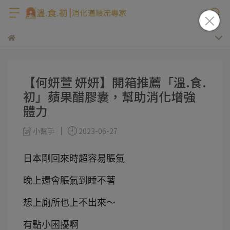
【何妍萱 妍妍】開箱推薦「溫.食.
初」蘋果醋膠囊，幫助消化增強
體力
小幫手
2023-06-27
日本剛回來時超容易脹氣
晚上還會脹氣到睡不著
想上廁所也上不出來～
有點小困擾啊