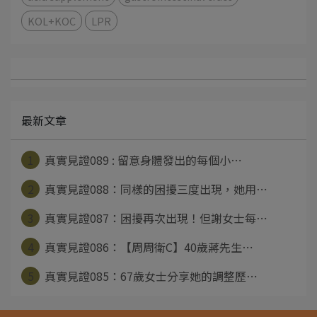
KOL+KOC
LPR
最新文章
1
真實見證089 : 留意身體發出的每個小⋯
2
真實見證088：同樣的困擾三度出現，她用⋯
3
真實見證087：困擾再次出現！但謝女士每⋯
4
真實見證086：【周周衛C】40歲蔣先生⋯
5
真實見證085：67歲女士分享她的調整歷⋯