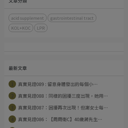
文章分類
acid supplement
gastrointestinal tract
KOL+KOC
LPR
最新文章
1
真實見證089 : 留意身體發出的每個小⋯
2
真實見證088：同樣的困擾三度出現，她用⋯
3
真實見證087：困擾再次出現！但謝女士每⋯
4
真實見證086：【周周衛C】40歲蔣先生⋯