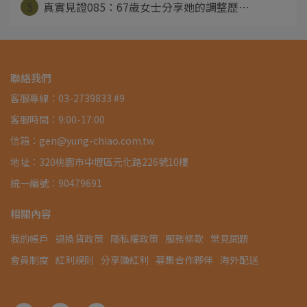
5
真實見證085：67歲女士分享她的調整歷⋯
聯絡我們
客服專線：03-2739833 #9
客服時間：9:00-17:00
信箱：gen@yung-chiao.com.tw
地址：320桃園市中壢區元化路226號10樓
統一編號：90479691
相關內容
我的帳戶
退換貨政策
隱私權政策
服務條款
常見問題
會員制度
紅利規則
分享賺紅利
募集合作夥伴
海外配送