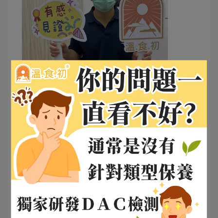
延伸閱讀：
咽喉逆流跟胃食道逆流不一樣！呼吸道不會
好跟他很有關係！看這一篇就全懂了
全球一半人口都受影響！胃癌隱形殺手：
「幽門桿菌」最完整的檢查與治療指南！