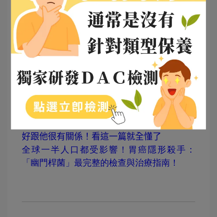
延伸閱讀：
咽喉逆流跟胃食道逆流不一樣！呼吸道不會
好跟他很有關係！看這一篇就全懂了
全球一半人口都受影響！胃癌隱形殺手：
「幽門桿菌」最完整的檢查與治療指南！