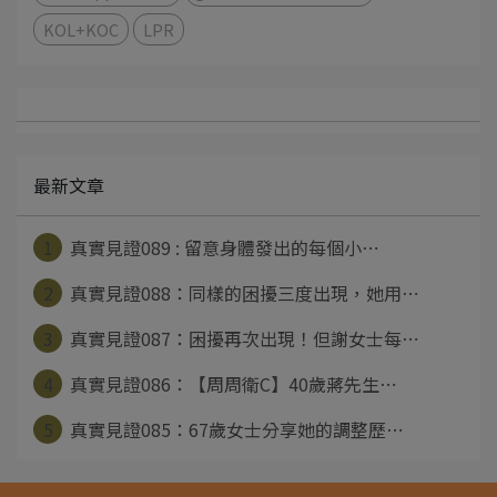
KOL+KOC
LPR
最新文章
1
真實見證089 : 留意身體發出的每個小⋯
2
真實見證088：同樣的困擾三度出現，她用⋯
3
真實見證087：困擾再次出現！但謝女士每⋯
4
真實見證086：【周周衛C】40歲蔣先生⋯
5
真實見證085：67歲女士分享她的調整歷⋯