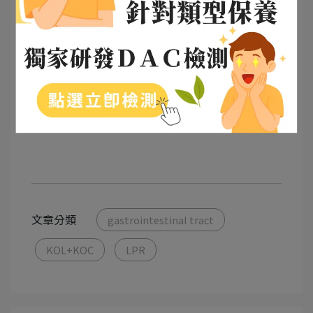
延伸閱讀：
咽喉逆流跟胃食道逆流不一樣！呼吸道不會
好跟他很有關係！看這一篇就全懂了
全球一半人口都受影響！胃癌隱形殺手：
「幽門桿菌」最完整的檢查與治療指南！
文章分類
gastrointestinal tract
KOL+KOC
LPR