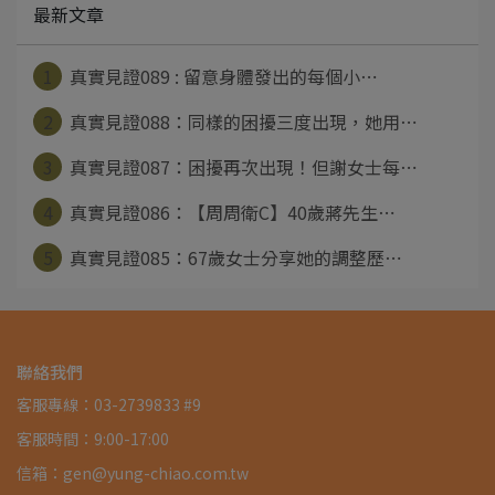
最新文章
1
真實見證089 : 留意身體發出的每個小⋯
2
真實見證088：同樣的困擾三度出現，她用⋯
3
真實見證087：困擾再次出現！但謝女士每⋯
4
真實見證086：【周周衛C】40歲蔣先生⋯
5
真實見證085：67歲女士分享她的調整歷⋯
聯絡我們
客服專線：03-2739833 #9
客服時間：9:00-17:00
信箱：gen@yung-chiao.com.tw