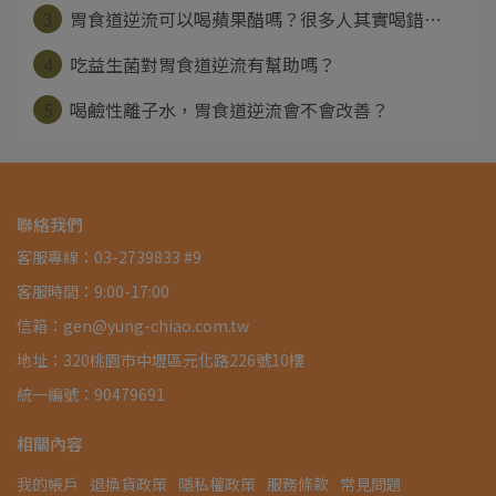
3
胃食道逆流可以喝蘋果醋嗎？很多人其實喝錯⋯
4
吃益生菌對胃食道逆流有幫助嗎？
5
喝鹼性離子水，胃食道逆流會不會改善？
聯絡我們
客服專線：03-2739833 #9
客服時間：9:00-17:00
信箱：gen@yung-chiao.com.tw
地址：320桃園市中壢區元化路226號10樓
統一編號：90479691
相關內容
我的帳戶
退換貨政策
隱私權政策
服務條款
常見問題