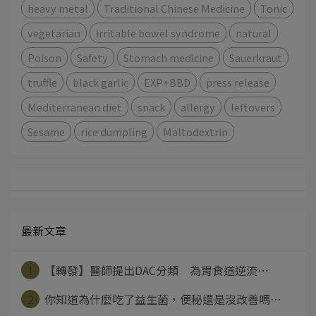
heavy metal
Traditional Chinese Medicine
Tonic
vegetarian
irritable bowel syndrome
natural
Poison
Safety
Stomach medicine
Sauerkraut
truffle
black garlic
EXP+BBD
press release
Mediterranean diet
snack
allergy
leftovers
Sesame
rice dumpling
Maltodextrin
最新文章
1
【轉發】醫師提出DAC分類 為胃食道逆流⋯
2
你知道為什麼吃了益生菌，便秘還是沒改善嗎⋯