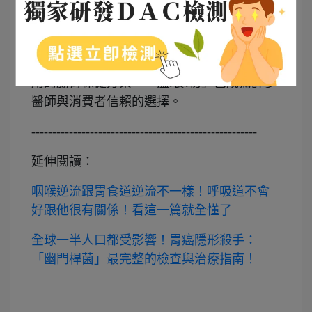
保養著手，協助你維持胃部健康，提升生活
品質。
如果你正在尋找溫和、無負擔、適合日常使
用的腸胃保健方案，「溫.食.初」已成為許多
醫師與消費者信賴的選擇。
------------------------------------------------------
延伸閱讀：
咽喉逆流跟胃食道逆流不一樣！呼吸道不會
好跟他很有關係！看這一篇就全懂了
全球一半人口都受影響！胃癌隱形殺手：
「幽門桿菌」最完整的檢查與治療指南！