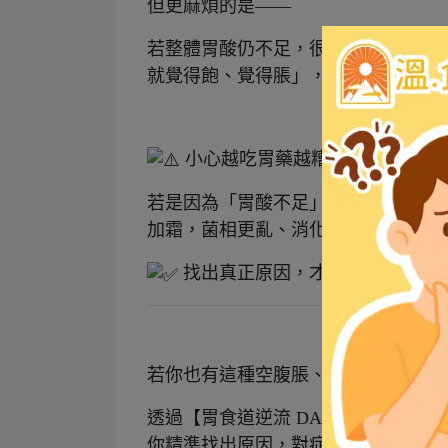
但更麻煩的是——
若整體胃酸仍不足，很容易出現「空腹
就覺得飽、覺得脹」，都是同樣的機
小心越吃胃藥越糟！
若是因為「胃酸不足」導致的不適，
加霜，菌相更亂、消化更差。
找出真正原因，才能對症調理
若你也有這種空腹脹、吃飽才舒服的
透過【胃食道逆流 DAC 自我檢測】
h
你精準找出原因，對症調理，恢復腸