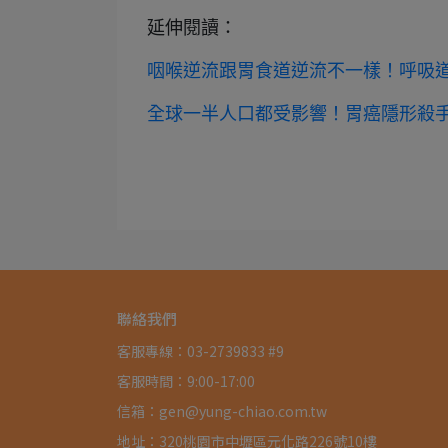
延伸閱讀：
咽喉逆流跟胃食道逆流不一樣！呼吸
全球一半人口都受影響！胃癌隱形殺
聯絡我們
客服專線：03-2739833 #9
客服時間：9:00-17:00
信箱：gen@yung-chiao.com.tw
地址：320桃園市中壢區元化路226號10樓