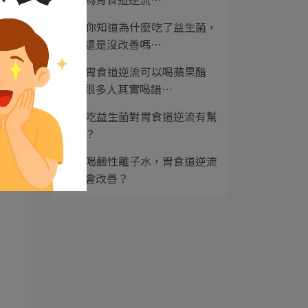
2
你知道為什麼吃了益生菌，
便秘還是沒改善嗎⋯
3
胃食道逆流可以喝蘋果醋
嗎？很多人其實喝錯⋯
4
吃益生菌對胃食道逆流有幫
助嗎？
5
喝鹼性離子水，胃食道逆流
會不會改善？