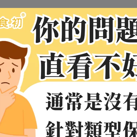
脹 → 吃了改善 → 又開始脹」的無限循環，甚至「吃一
轉！
卻動不動就吃制酸劑或胃乳來壓制胃酸，反而會讓問題雪
狀況，建議先了解自己屬於哪一型的「胃食道逆流」。
ttps://www.yung-chiao.com.tw/pages/ｄａｃ檢測系統
，幫
胃的自然平衡！