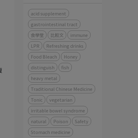
acid supplement
gastrointestinal tract
食學堂
比較文
immune
LPR
Refreshing drinks
Food Bleach
Honey
distinguish
fish
腹
heavy metal
Traditional Chinese Medicine
Tonic
vegetarian
irritable bowel syndrome
natural
Poison
Safety
Stomach medicine