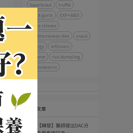
Sauerkraut
truffle
點
black garlic
EXP+BBD
press release
Mediterranean diet
snack
allergy
leftovers
Sesame
rice dumpling
上
Maltodextrin
最新文章
助
1
【轉發】醫師提出DAC分
類 為胃食道逆流⋯